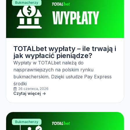
Bukmacherzy
TOTALbet wypłaty – ile trwają i
jak wypłacić pieniądze?
Wypłaty w TOTALbet należą do
najsprawniejszych na polskim rynku
bukmacherskim. Dzięki usłudze Pay Express
środki
26 czerwca, 2026
Czytaj więcej ->
Bukmacherzy