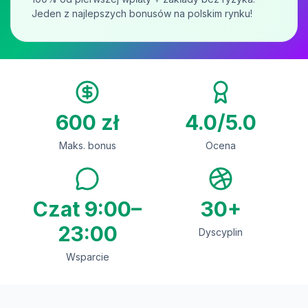
Jeden z najlepszych bonusów na polskim rynku!
600 zł
4.0/5.0
Maks. bonus
Ocena
Czat 9:00–
30+
23:00
Dyscyplin
Wsparcie