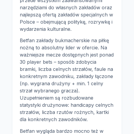
przede wszystkim zaawansowanymi
narzędziami do własnych zakładów oraz
najlepszą ofertą zakładów specjalnych w
Polsce – obejmującą politykę, rozrywkę i
wydarzenia kulturalne.
Betfan zakłady bukmacherskie na piłkę
nożną to absolutny lider w ofercie. Na
ważniejsze mecze dostępnych jest ponad
30 player bets – sposób zdobycia
bramki, liczba celnych strzałów, faule na
konkretnym zawodniku, zakłady łączone
(np. wygrana drużyny + min. 1 celny
strzał wybranego gracza).
Uzupełnieniem są rozbudowane
statystyki drużynowe: handicapy celnych
strzałów, liczba rzutów rożnych, kartki
dla konkretnych zawodników.
Betfan wygląda bardzo mocno też w