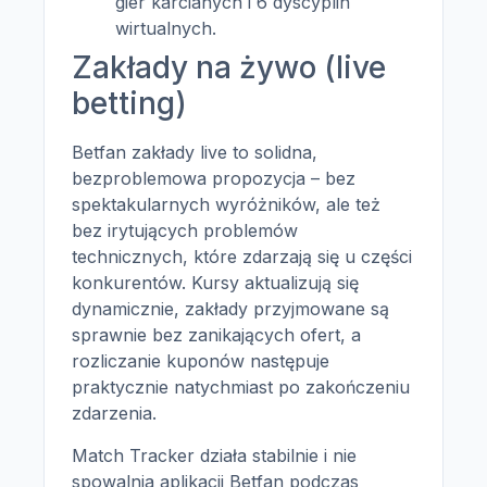
gier karcianych i 6 dyscyplin
wirtualnych.
Zakłady na żywo (live
betting)
Betfan zakłady live to solidna,
bezproblemowa propozycja – bez
spektakularnych wyróżników, ale też
bez irytujących problemów
technicznych, które zdarzają się u części
konkurentów. Kursy aktualizują się
dynamicznie, zakłady przyjmowane są
sprawnie bez zanikających ofert, a
rozliczanie kuponów następuje
praktycznie natychmiast po zakończeniu
zdarzenia.
Match Tracker działa stabilnie i nie
spowalnia aplikacji Betfan podczas