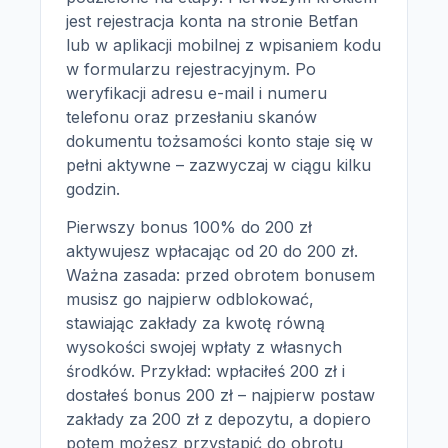
jest rejestracja konta na stronie Betfan
lub w aplikacji mobilnej z wpisaniem kodu
w formularzu rejestracyjnym. Po
weryfikacji adresu e-mail i numeru
telefonu oraz przesłaniu skanów
dokumentu tożsamości konto staje się w
pełni aktywne – zazwyczaj w ciągu kilku
godzin.
Pierwszy bonus 100% do 200 zł
aktywujesz wpłacając od 20 do 200 zł.
Ważna zasada: przed obrotem bonusem
musisz go najpierw odblokować,
stawiając zakłady za kwotę równą
wysokości swojej wpłaty z własnych
środków. Przykład: wpłaciłeś 200 zł i
dostałeś bonus 200 zł – najpierw postaw
zakłady za 200 zł z depozytu, a dopiero
potem możesz przystąpić do obrotu