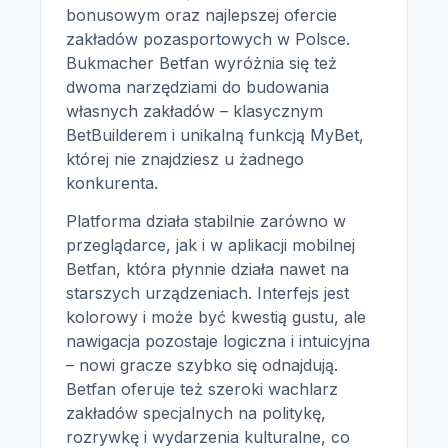
bonusowym oraz najlepszej ofercie
zakładów pozasportowych w Polsce.
Bukmacher Betfan wyróżnia się też
dwoma narzędziami do budowania
własnych zakładów – klasycznym
BetBuilderem i unikalną funkcją MyBet,
której nie znajdziesz u żadnego
konkurenta.
Platforma działa stabilnie zarówno w
przeglądarce, jak i w aplikacji mobilnej
Betfan, która płynnie działa nawet na
starszych urządzeniach. Interfejs jest
kolorowy i może być kwestią gustu, ale
nawigacja pozostaje logiczna i intuicyjna
– nowi gracze szybko się odnajdują.
Betfan oferuje też szeroki wachlarz
zakładów specjalnych na politykę,
rozrywkę i wydarzenia kulturalne, co