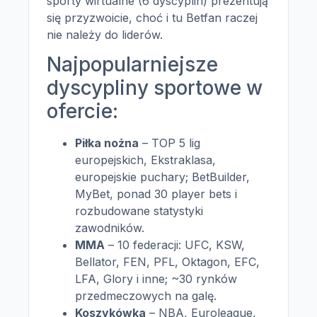
sporty wirtualne (6 dyscyplin) prezentują
się przyzwoicie, choć i tu Betfan raczej
nie należy do liderów.
Najpopularniejsze
dyscypliny sportowe w
ofercie:
Piłka nożna
– TOP 5 lig
europejskich, Ekstraklasa,
europejskie puchary; BetBuilder,
MyBet, ponad 30 player bets i
rozbudowane statystyki
zawodników.
MMA
– 10 federacji: UFC, KSW,
Bellator, FEN, PFL, Oktagon, EFC,
LFA, Glory i inne; ~30 rynków
przedmeczowych na galę.
Koszykówka
– NBA, Euroleague,