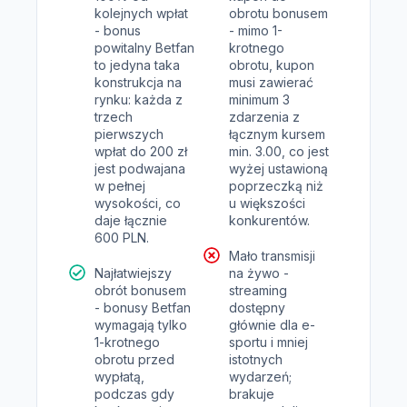
kolejnych wpłat
obrotu bonusem
- bonus
- mimo 1-
powitalny Betfan
krotnego
to jedyna taka
obrotu, kupon
konstrukcja na
musi zawierać
rynku: każda z
minimum 3
trzech
zdarzenia z
pierwszych
łącznym kursem
wpłat do 200 zł
min. 3.00, co jest
jest podwajana
wyżej ustawioną
w pełnej
poprzeczką niż
wysokości, co
u większości
daje łącznie
konkurentów.
600 PLN.
Mało transmisji
Najłatwiejszy
na żywo -
obrót bonusem
streaming
- bonusy Betfan
dostępny
wymagają tylko
głównie dla e-
1-krotnego
sportu i mniej
obrotu przed
istotnych
wypłatą,
wydarzeń;
podczas gdy
brakuje