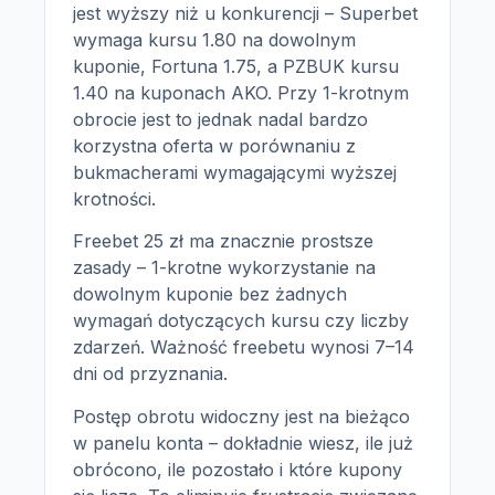
jest wyższy niż u konkurencji – Superbet
wymaga kursu 1.80 na dowolnym
kuponie, Fortuna 1.75, a PZBUK kursu
1.40 na kuponach AKO. Przy 1-krotnym
obrocie jest to jednak nadal bardzo
korzystna oferta w porównaniu z
bukmacherami wymagającymi wyższej
krotności.
Freebet 25 zł ma znacznie prostsze
zasady – 1-krotne wykorzystanie na
dowolnym kuponie bez żadnych
wymagań dotyczących kursu czy liczby
zdarzeń. Ważność freebetu wynosi 7–14
dni od przyznania.
Postęp obrotu widoczny jest na bieżąco
w panelu konta – dokładnie wiesz, ile już
obrócono, ile pozostało i które kupony