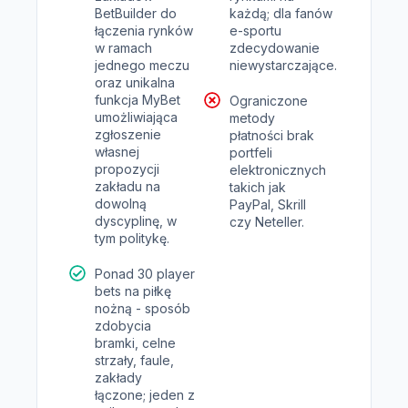
BetBuilder do
każdą; dla fanów
łączenia rynków
e-sportu
w ramach
zdecydowanie
jednego meczu
niewystarczające.
oraz unikalna
funkcja MyBet
Ograniczone
umożliwiająca
metody
zgłoszenie
płatności brak
własnej
portfeli
propozycji
elektronicznych
zakładu na
takich jak
dowolną
PayPal, Skrill
dyscyplinę, w
czy Neteller.
tym politykę.
Ponad 30 player
bets na piłkę
nożną - sposób
zdobycia
bramki, celne
strzały, faule,
zakłady
łączone; jeden z