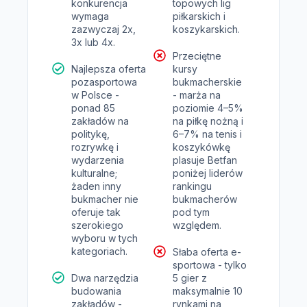
konkurencja
topowych lig
wymaga
piłkarskich i
zazwyczaj 2x,
koszykarskich.
3x lub 4x.
Przeciętne
Najlepsza oferta
kursy
pozasportowa
bukmacherskie
w Polsce -
- marża na
ponad 85
poziomie 4–5%
zakładów na
na piłkę nożną i
politykę,
6–7% na tenis i
rozrywkę i
koszykówkę
wydarzenia
plasuje Betfan
kulturalne;
poniżej liderów
żaden inny
rankingu
bukmacher nie
bukmacherów
oferuje tak
pod tym
szerokiego
względem.
wyboru w tych
kategoriach.
Słaba oferta e-
sportowa - tylko
Dwa narzędzia
5 gier z
budowania
maksymalnie 10
zakładów -
rynkami na