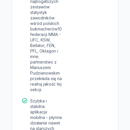
najbogatszych
zestawów
statystyk
zawodników
wśród polskich
bukmacherów.10
federacji MMA -
UFC, KSW,
Bellator, FEN,
PFL, Oktagon i
inne;
partnerstwo z
Mariuszem
Pudzianowskim
przekłada się na
realną jakość tej
sekcji.
Szybka i
stabilna
aplikacja
mobilna - płynne
działanie nawet
na starszych