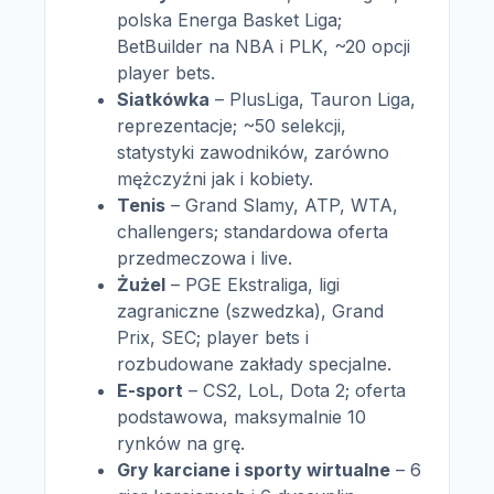
polska Energa Basket Liga;
BetBuilder na NBA i PLK, ~20 opcji
player bets.
Siatkówka
– PlusLiga, Tauron Liga,
reprezentacje; ~50 selekcji,
statystyki zawodników, zarówno
mężczyźni jak i kobiety.
Tenis
– Grand Slamy, ATP, WTA,
challengers; standardowa oferta
przedmeczowa i live.
Żużel
– PGE Ekstraliga, ligi
zagraniczne (szwedzka), Grand
Prix, SEC; player bets i
rozbudowane zakłady specjalne.
E-sport
– CS2, LoL, Dota 2; oferta
podstawowa, maksymalnie 10
rynków na grę.
Gry karciane i sporty wirtualne
– 6