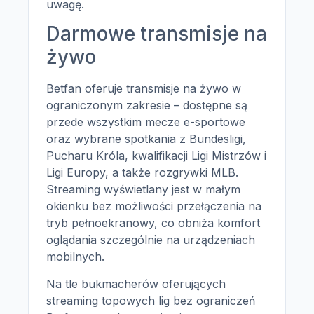
uwagę.
Darmowe transmisje na
żywo
Betfan oferuje transmisje na żywo w
ograniczonym zakresie – dostępne są
przede wszystkim mecze e-sportowe
oraz wybrane spotkania z Bundesligi,
Pucharu Króla, kwalifikacji Ligi Mistrzów i
Ligi Europy, a także rozgrywki MLB.
Streaming wyświetlany jest w małym
okienku bez możliwości przełączenia na
tryb pełnoekranowy, co obniża komfort
oglądania szczególnie na urządzeniach
mobilnych.
Na tle bukmacherów oferujących
streaming topowych lig bez ograniczeń