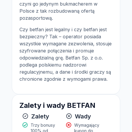
czyni go jedynym bukmacherem w
Polsce z tak rozbudowaną ofertą
pozasportową.
Czy betfan jest legalny i czy betfan jest
bezpieczny? Tak – operator posiada
wszystkie wymagane zezwolenia, stosuje
szyfrowane połączenia i promuje
odpowiedzialną grę. Betfan Sp. z o.o.
podlega polskiemu nadzorowi
regulacyjnemu, a dane i środki graczy są
chronione zgodnie z wymogami prawa.
Zalety i wady BETFAN
Zalety
Wady
Trzy bonusy
Wymagający
100% od
kupon do