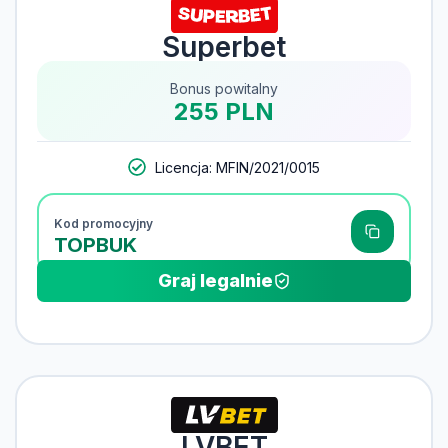
Superbet
Bonus powitalny
255 PLN
Licencja: MFIN/2021/0015
Kod promocyjny
TOPBUK
Graj legalnie
LVBET