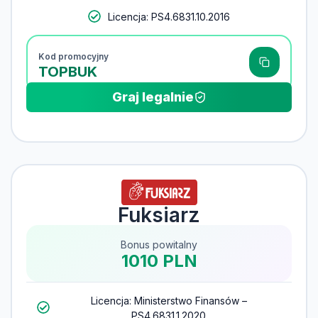
Licencja: PS4.6831.10.2016
Kod promocyjny
TOPBUK
Graj legalnie
Fuksiarz
Bonus powitalny
1010 PLN
Licencja: Ministerstwo Finansów –
PS4.6831.1.2020