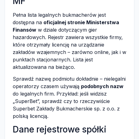
MF
Pełna lista legalnych bukmacherów jest
dostępna na
oficjalnej stronie Ministerstwa
Finansów
w dziale dotyczącym gier
hazardowych. Rejestr zawiera wszystkie firmy,
które otrzymały licencję na urządzanie
zakładów wzajemnych – zarówno online, jak i w
punktach stacjonarnych. Lista jest
aktualizowana na bieżąco.
Sprawdź nazwę podmiotu dokładnie – nielegalni
operatorzy czasem używają
podobnych nazw
do legalnych firm. Przykład: jeśli widzisz
„SuperBet”, sprawdź czy to rzeczywiście
Superbet Zakłady Bukmacherskie sp. z o.o. z
polską licencją.
Dane rejestrowe spółki