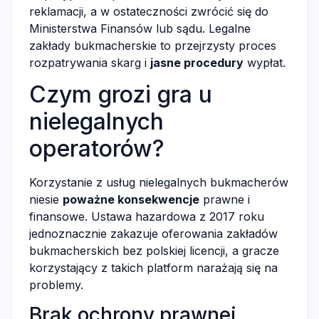
reklamacji, a w ostateczności zwrócić się do
Ministerstwa Finansów lub sądu. Legalne
zakłady bukmacherskie to przejrzysty proces
rozpatrywania skarg i
jasne procedury
wypłat.
Czym grozi gra u
nielegalnych
operatorów?
Korzystanie z usług nielegalnych bukmacherów
niesie
poważne konsekwencje
prawne i
finansowe. Ustawa hazardowa z 2017 roku
jednoznacznie zakazuje oferowania zakładów
bukmacherskich bez polskiej licencji, a gracze
korzystający z takich platform narażają się na
problemy.
Brak ochrony prawnej