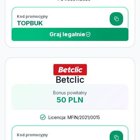
Kod promocyjny
TOPBUK
Graj legalnie
Betclic
Bonus powitalny
50 PLN
Licencja: MFIN/2021/0015
Kod promocyjny