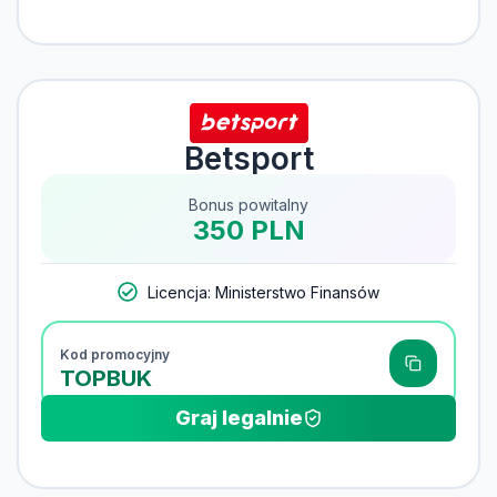
Betsport
Bonus powitalny
350 PLN
Licencja: Ministerstwo Finansów
Kod promocyjny
TOPBUK
Graj legalnie