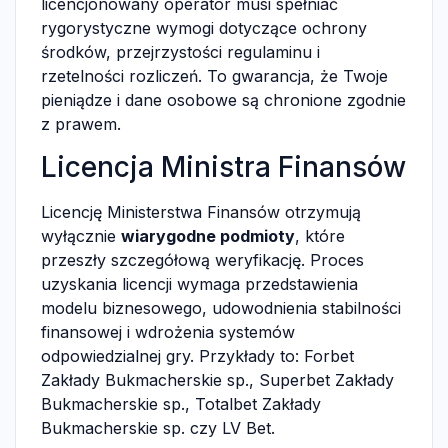
licencjonowany operator musi spełniać
rygorystyczne wymogi dotyczące ochrony
środków, przejrzystości regulaminu i
rzetelności rozliczeń. To gwarancja, że Twoje
pieniądze i dane osobowe są chronione zgodnie
z prawem.
Licencja Ministra Finansów
Licencję Ministerstwa Finansów otrzymują
wyłącznie
wiarygodne podmioty
, które
przeszły szczegółową weryfikację. Proces
uzyskania licencji wymaga przedstawienia
modelu biznesowego, udowodnienia stabilności
finansowej i wdrożenia systemów
odpowiedzialnej gry. Przykłady to: Forbet
Zakłady Bukmacherskie sp., Superbet Zakłady
Bukmacherskie sp., Totalbet Zakłady
Bukmacherskie sp. czy LV Bet.