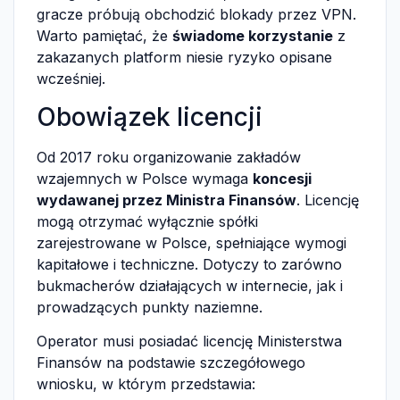
gracze próbują obchodzić blokady przez VPN.
Warto pamiętać, że
świadome korzystanie
z
zakazanych platform niesie ryzyko opisane
wcześniej.
Obowiązek licencji
Od 2017 roku organizowanie zakładów
wzajemnych w Polsce wymaga
koncesji
wydawanej przez Ministra Finansów
. Licencję
mogą otrzymać wyłącznie spółki
zarejestrowane w Polsce, spełniające wymogi
kapitałowe i techniczne. Dotyczy to zarówno
bukmacherów działających w internecie, jak i
prowadzących punkty naziemne.
Operator musi posiadać licencję Ministerstwa
Finansów na podstawie szczegółowego
wniosku, w którym przedstawia: