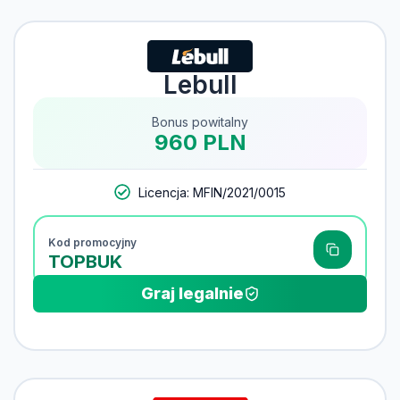
Lebull
Bonus powitalny
960 PLN
Licencja: MFIN/2021/0015
Kod promocyjny
TOPBUK
Graj legalnie