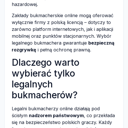
hazardowej.
Zakłady bukmacherskie online mogą oferować
wyłącznie firmy z polską licencją – dotyczy to
zarówno platform internetowych, jak i aplikacji
mobilnej oraz punktów stacjonarnych. Wybór
legalnego bukmachera gwarantuje
bezpieczną
rozgrywkę
i pełną ochronę prawną.
Dlaczego warto
wybierać tylko
legalnych
bukmacherów?
Legalni bukmacherzy online działają pod
ścisłym
nadzorem państwowym
, co przekłada
się na bezpieczeństwo polskich graczy. Każdy