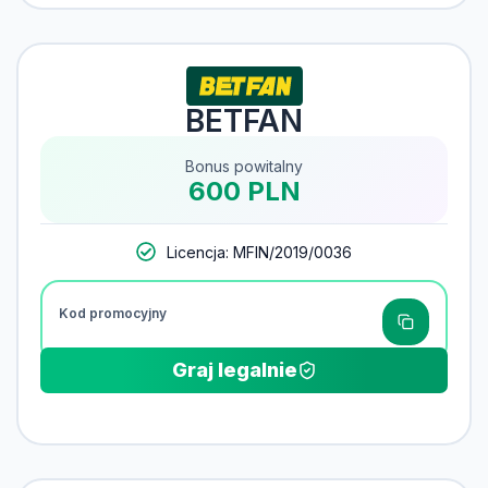
BETFAN
Bonus powitalny
600 PLN
Licencja: MFIN/2019/0036
Kod promocyjny
Graj legalnie