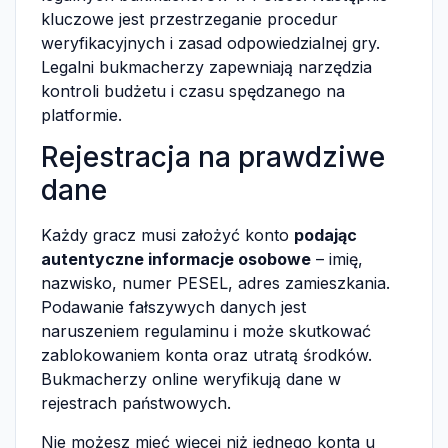
kluczowe jest przestrzeganie procedur
weryfikacyjnych i zasad odpowiedzialnej gry.
Legalni bukmacherzy zapewniają narzędzia
kontroli budżetu i czasu spędzanego na
platformie.
Rejestracja na prawdziwe
dane
Każdy gracz musi założyć konto
podając
autentyczne informacje osobowe
– imię,
nazwisko, numer PESEL, adres zamieszkania.
Podawanie fałszywych danych jest
naruszeniem regulaminu i może skutkować
zablokowaniem konta oraz utratą środków.
Bukmacherzy online weryfikują dane w
rejestrach państwowych.
Nie możesz mieć więcej niż jednego konta u