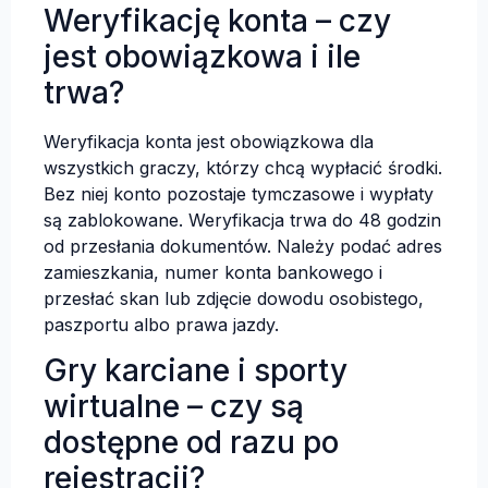
Weryfikację konta – czy
jest obowiązkowa i ile
trwa?
Weryfikacja konta jest obowiązkowa dla
wszystkich graczy, którzy chcą wypłacić środki.
Bez niej konto pozostaje tymczasowe i wypłaty
są zablokowane. Weryfikacja trwa do 48 godzin
od przesłania dokumentów. Należy podać adres
zamieszkania, numer konta bankowego i
przesłać skan lub zdjęcie dowodu osobistego,
paszportu albo prawa jazdy.
Gry karciane i sporty
wirtualne – czy są
dostępne od razu po
rejestracji?