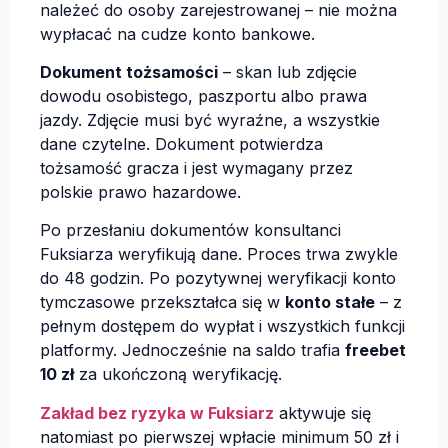
należeć do osoby zarejestrowanej – nie można
wypłacać na cudze konto bankowe.
Dokument tożsamości
– skan lub zdjęcie
dowodu osobistego, paszportu albo prawa
jazdy. Zdjęcie musi być wyraźne, a wszystkie
dane czytelne. Dokument potwierdza
tożsamość gracza i jest wymagany przez
polskie prawo hazardowe.
Po przesłaniu dokumentów konsultanci
Fuksiarza weryfikują dane. Proces trwa zwykle
do 48 godzin. Po pozytywnej weryfikacji konto
tymczasowe przekształca się w
konto stałe
– z
pełnym dostępem do wypłat i wszystkich funkcji
platformy. Jednocześnie na saldo trafia
freebet
10 zł
za ukończoną weryfikację.
Zakład bez ryzyka w Fuksiarz
aktywuje się
natomiast po pierwszej wpłacie minimum 50 zł i