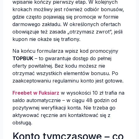
wpisanie kończy pierwszy etap. W kolejnych
krokach możliwy jest również odbiór bonusów,
gdzie często pojawiają się promocje w formie
darmowego zakładu. W określonych ofertach
obowiązuje też zasada „otrzymasz zwrot”, jeśli
kupon nie okaże się trafiony.
Na końcu formularza wpisz kod promocyjny
TOPBUK
– to gwarantuje dostęp do pełnej
oferty powitalnej. Bez kodu możesz nie
otrzymać wszystkich elementów bonusu. Po
zaakceptowaniu regulaminu konto jest gotowe.
Freebet w Fuksiarz
w wysokości 10 zł trafia na
saldo automatycznie – w ciągu 48 godzin od
pozytywnej weryfikacji konta. Nie trzeba go
aktywować ręcznie ani kontaktować się z
obsługą.
Konto tymczasowe – co