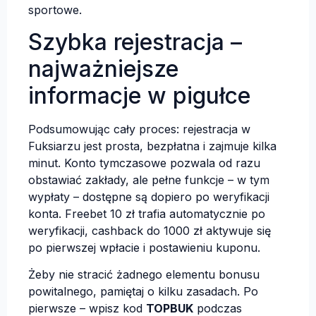
sportowe.
Szybka rejestracja –
najważniejsze
informacje w pigułce
Podsumowując cały proces: rejestracja w
Fuksiarzu jest prosta, bezpłatna i zajmuje kilka
minut. Konto tymczasowe pozwala od razu
obstawiać zakłady, ale pełne funkcje – w tym
wypłaty – dostępne są dopiero po weryfikacji
konta. Freebet 10 zł trafia automatycznie po
weryfikacji, cashback do 1000 zł aktywuje się
po pierwszej wpłacie i postawieniu kuponu.
Żeby nie stracić żadnego elementu bonusu
powitalnego, pamiętaj o kilku zasadach. Po
pierwsze – wpisz kod
TOPBUK
podczas