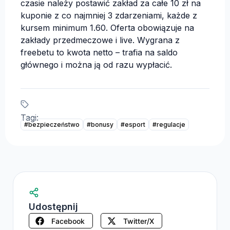
czasie należy postawić zakład za całe 10 zł na
kuponie z co najmniej 3 zdarzeniami, każde z
kursem minimum 1.60. Oferta obowiązuje na
zakłady przedmeczowe i live. Wygrana z
freebetu to kwota netto – trafia na saldo
głównego i można ją od razu wypłacić.
Tagi:
#bezpieczeństwo
#bonusy
#esport
#regulacje
Udostępnij
Facebook
Twitter/X