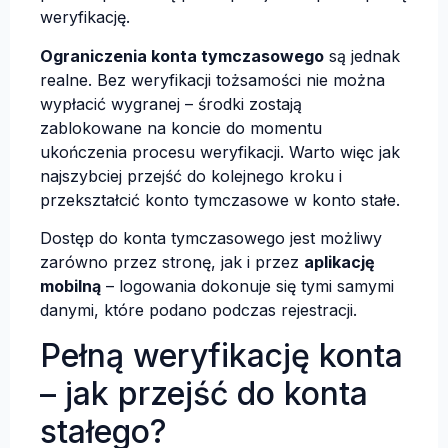
weryfikację.
Ograniczenia konta tymczasowego
są jednak
realne. Bez weryfikacji tożsamości nie można
wypłacić wygranej – środki zostają
zablokowane na koncie do momentu
ukończenia procesu weryfikacji. Warto więc jak
najszybciej przejść do kolejnego kroku i
przekształcić konto tymczasowe w konto stałe.
Dostęp do konta tymczasowego jest możliwy
zarówno przez stronę, jak i przez
aplikację
mobilną
– logowania dokonuje się tymi samymi
danymi, które podano podczas rejestracji.
Pełną weryfikację konta
– jak przejść do konta
stałego?