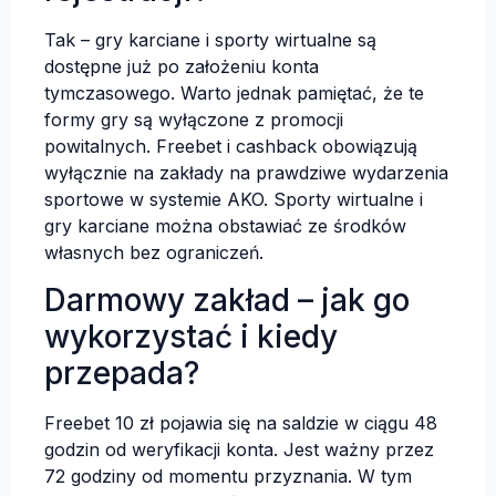
Tak – gry karciane i sporty wirtualne są
dostępne już po założeniu konta
tymczasowego. Warto jednak pamiętać, że te
formy gry są wyłączone z promocji
powitalnych. Freebet i cashback obowiązują
wyłącznie na zakłady na prawdziwe wydarzenia
sportowe w systemie AKO. Sporty wirtualne i
gry karciane można obstawiać ze środków
własnych bez ograniczeń.
Darmowy zakład – jak go
wykorzystać i kiedy
przepada?
Freebet 10 zł pojawia się na saldzie w ciągu 48
godzin od weryfikacji konta. Jest ważny przez
72 godziny od momentu przyznania. W tym