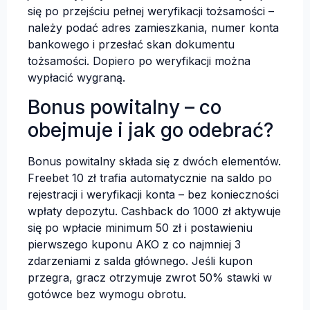
się po przejściu pełnej weryfikacji tożsamości –
należy podać adres zamieszkania, numer konta
bankowego i przesłać skan dokumentu
tożsamości. Dopiero po weryfikacji można
wypłacić wygraną.
Bonus powitalny – co
obejmuje i jak go odebrać?
Bonus powitalny składa się z dwóch elementów.
Freebet 10 zł trafia automatycznie na saldo po
rejestracji i weryfikacji konta – bez konieczności
wpłaty depozytu. Cashback do 1000 zł aktywuje
się po wpłacie minimum 50 zł i postawieniu
pierwszego kuponu AKO z co najmniej 3
zdarzeniami z salda głównego. Jeśli kupon
przegra, gracz otrzymuje zwrot 50% stawki w
gotówce bez wymogu obrotu.