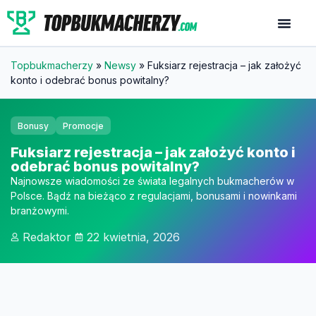
Topbukmacherzy
»
Newsy
»
Fuksiarz rejestracja – jak założyć
konto i odebrać bonus powitalny?
Bonusy
Promocje
Fuksiarz rejestracja – jak założyć konto i
odebrać bonus powitalny?
Najnowsze wiadomości ze świata legalnych bukmacherów w
Polsce. Bądź na bieżąco z regulacjami, bonusami i nowinkami
branżowymi.
Redaktor
22 kwietnia, 2026