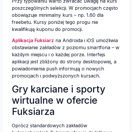
Przy typowaniu warto zwracać uwagę na kurs
poszczególnych selekcji. W promocjach często
obowiązuje minimalny kurs – np. 1.60 dla
freebetu. Kursy poniżej tego progu nie
kwalifikują kuponu do promocji.
Aplikacja Fuksiarz
na Androida i iOS umożliwia
obstawianie zakładów z poziomu smartfona – w
każdym miejscu i o każdej porze. Interfejs
aplikacji jest zbliżony do strony desktopowej, a
powiadomienia push informują o nowych
promocjach i podwyższonych kursach.
Gry karciane i sporty
wirtualne w ofercie
Fuksiarza
Oprócz standardowych zakładów