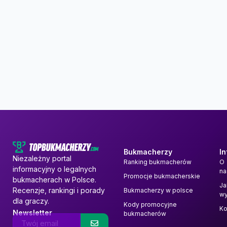
Bukmacherzy
I
Niezależny portal
Ranking bukmacherów
O
informacyjny o legalnych
na
Promocje bukmacherskie
bukmacherach w Polsce.
Ja
Recenzje, rankingi i porady
Bukmacherzy w polsce
wy
dla graczy.
Kody promocyjne
Ko
Newsletter
bukmacherów