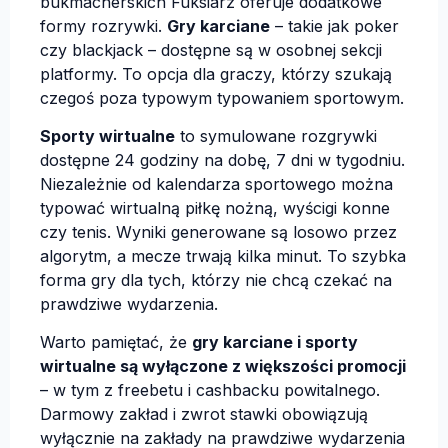
bukmacherskich Fuksiarz oferuje dodatkowe
formy rozrywki.
Gry karciane
– takie jak poker
czy blackjack – dostępne są w osobnej sekcji
platformy. To opcja dla graczy, którzy szukają
czegoś poza typowym typowaniem sportowym.
Sporty wirtualne
to symulowane rozgrywki
dostępne 24 godziny na dobę, 7 dni w tygodniu.
Niezależnie od kalendarza sportowego można
typować wirtualną piłkę nożną, wyścigi konne
czy tenis. Wyniki generowane są losowo przez
algorytm, a mecze trwają kilka minut. To szybka
forma gry dla tych, którzy nie chcą czekać na
prawdziwe wydarzenia.
Warto pamiętać, że
gry karciane i sporty
wirtualne są wyłączone z większości promocji
– w tym z freebetu i cashbacku powitalnego.
Darmowy zakład i zwrot stawki obowiązują
wyłącznie na zakłady na prawdziwe wydarzenia