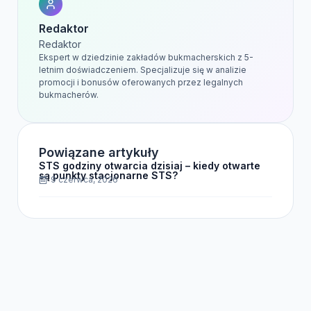
Redaktor
Redaktor
Ekspert w dziedzinie zakładów bukmacherskich z 5-
letnim doświadczeniem. Specjalizuje się w analizie
promocji i bonusów oferowanych przez legalnych
bukmacherów.
Powiązane artykuły
STS godziny otwarcia dzisiaj – kiedy otwarte
są punkty stacjonarne STS?
9 czerwca, 2026