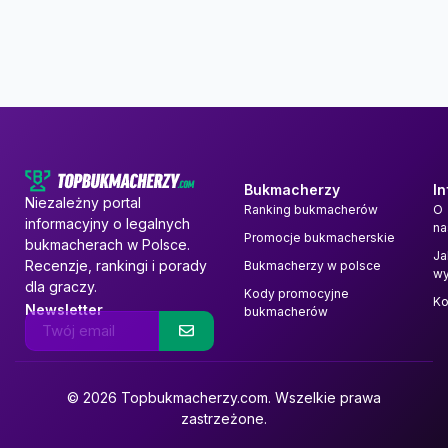
Bukmacherzy
I
Niezależny portal
Ranking bukmacherów
O
informacyjny o legalnych
na
Promocje bukmacherskie
bukmacherach w Polsce.
Ja
Recenzje, rankingi i porady
Bukmacherzy w polsce
wy
dla graczy.
Kody promocyjne
Ko
Newsletter
bukmacherów
© 2026 Topbukmacherzy.com. Wszelkie prawa
zastrzeżone.