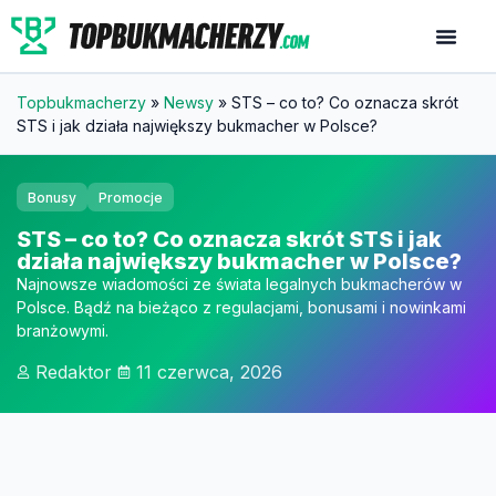
Topbukmacherzy
»
Newsy
»
STS – co to? Co oznacza skrót
STS i jak działa największy bukmacher w Polsce?
Bonusy
Promocje
STS – co to? Co oznacza skrót STS i jak
działa największy bukmacher w Polsce?
Najnowsze wiadomości ze świata legalnych bukmacherów w
Polsce. Bądź na bieżąco z regulacjami, bonusami i nowinkami
branżowymi.
Redaktor
11 czerwca, 2026