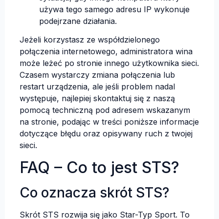
używa tego samego adresu IP wykonuje
podejrzane działania.
Jeżeli korzystasz ze współdzielonego
połączenia internetowego, administratora wina
może leżeć po stronie innego użytkownika sieci.
Czasem wystarczy zmiana połączenia lub
restart urządzenia, ale jeśli problem nadal
występuje, najlepiej skontaktuj się z naszą
pomocą techniczną pod adresem wskazanym
na stronie, podając w treści poniższe informacje
dotyczące błędu oraz opisywany ruch z twojej
sieci.
FAQ – Co to jest STS?
Co oznacza skrót STS?
Skrót STS rozwija się jako Star-Typ Sport. To