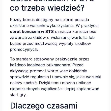
co trzeba wiedzieć?
Każdy bonus dostępny na stronie posiada
określone warunki wykorzystania. W praktyce
obrót bonusem w STS
oznacza konieczność
zawarcia zakładów o wskazanej wartości lub
kursie przed możliwością wypłaty środków
promocyjnych.
To standard stosowany praktycznie przez
każdego legalnego bukmachera. Przed
aktywacją promocji warto więc dokładnie
sprawdzić regulamin i upewnić się, jakie warunki
należy spełnić. Dzięki temu można uniknąć
niepotrzebnych wątpliwości i lepiej zaplanować
start gry.
Dlaczego czasami