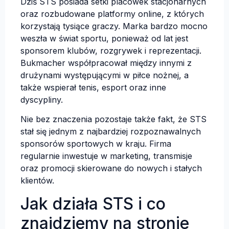
Dziś STS posiada setki placówek stacjonarnych
oraz rozbudowane platformy online, z których
korzystają tysiące graczy. Marka bardzo mocno
weszła w świat sportu, ponieważ od lat jest
sponsorem klubów, rozgrywek i reprezentacji.
Bukmacher współpracował między innymi z
drużynami występującymi w piłce nożnej, a
także wspierał tenis, esport oraz inne
dyscypliny.
Nie bez znaczenia pozostaje także fakt, że STS
stał się jednym z najbardziej rozpoznawalnych
sponsorów sportowych w kraju. Firma
regularnie inwestuje w marketing, transmisje
oraz promocji skierowane do nowych i stałych
klientów.
Jak działa STS i co
znajdziemy na stronie