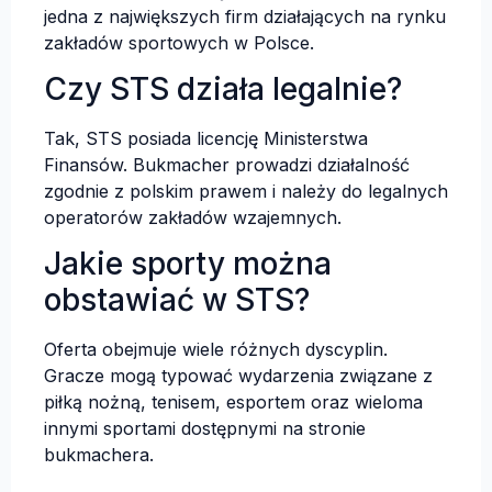
jedna z największych firm działających na rynku
zakładów sportowych w Polsce.
Czy STS działa legalnie?
Tak, STS posiada licencję Ministerstwa
Finansów. Bukmacher prowadzi działalność
zgodnie z polskim prawem i należy do legalnych
operatorów zakładów wzajemnych.
Jakie sporty można
obstawiać w STS?
Oferta obejmuje wiele różnych dyscyplin.
Gracze mogą typować wydarzenia związane z
piłką nożną, tenisem, esportem oraz wieloma
innymi sportami dostępnymi na stronie
bukmachera.