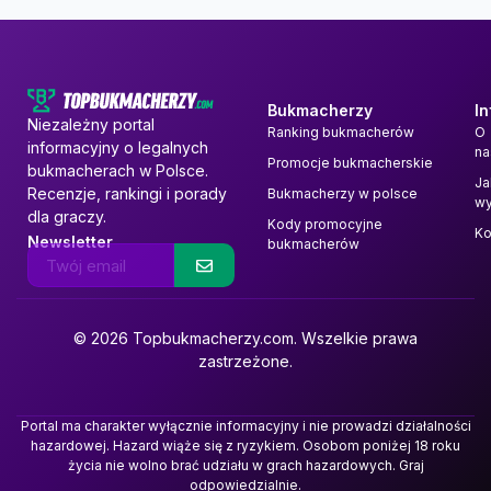
Bukmacherzy
I
Niezależny portal
Ranking bukmacherów
O
informacyjny o legalnych
na
Promocje bukmacherskie
bukmacherach w Polsce.
Ja
Recenzje, rankingi i porady
Bukmacherzy w polsce
wy
dla graczy.
Kody promocyjne
Ko
Newsletter
bukmacherów
© 2026 Topbukmacherzy.com. Wszelkie prawa
zastrzeżone.
Portal ma charakter wyłącznie informacyjny i nie prowadzi działalności
hazardowej. Hazard wiąże się z ryzykiem. Osobom poniżej 18 roku
życia nie wolno brać udziału w grach hazardowych. Graj
odpowiedzialnie.