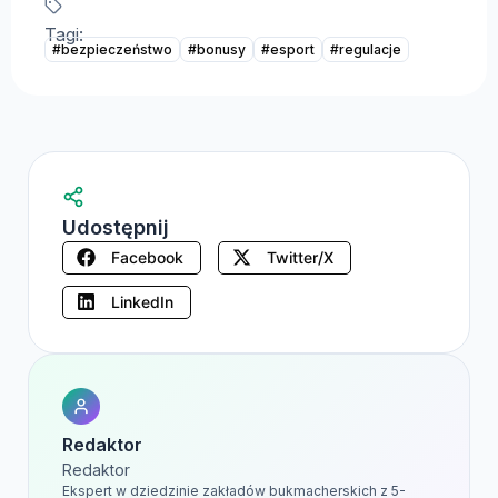
Tagi:
#bezpieczeństwo
#bonusy
#esport
#regulacje
Udostępnij
Facebook
Twitter/X
LinkedIn
Redaktor
Redaktor
Ekspert w dziedzinie zakładów bukmacherskich z 5-