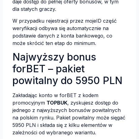
daje dostęp do pełnej oferty bonusów, w tym
dla stałych graczy.
W przypadku rejestracji przez mojeID część
weryfikacji odbywa się automatycznie na
podstawie danych z konta bankowego, co
może skrócić ten etap do minimum.
Najwyższy bonus
forBET – pakiet
powitalny do 5950 PLN
Zakładając konto w forBET z kodem
promocyjnym
TOPBUK
, zyskujesz dostęp do
jednego z najwyższych bonusów powitalnych
na polskim rynku. Pakiet powitalny może sięgać
5950 PLN i składa się z kilku elementów w
zależności od wybranego wariantu.