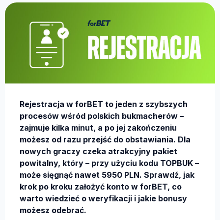
Rejestracja w forBET to jeden z szybszych
procesów wśród polskich bukmacherów –
zajmuje kilka minut, a po jej zakończeniu
możesz od razu przejść do obstawiania. Dla
nowych graczy czeka atrakcyjny pakiet
powitalny, który – przy użyciu kodu TOPBUK –
może sięgnąć nawet 5950 PLN. Sprawdź, jak
krok po kroku założyć konto w forBET, co
warto wiedzieć o weryfikacji i jakie bonusy
możesz odebrać.