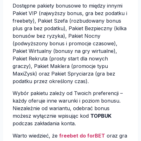
Dostępne pakiety bonusowe to między innymi
Pakiet VIP (najwyższy bonus, gra bez podatku i
freebety), Pakiet Szefa (rozbudowany bonus
plus gra bez podatku), Pakiet Bezpieczny (kilka
bonusów bez ryzyka), Pakiet Nocny
(podwyższony bonus i promocje czasowe),
Pakiet Wirtualny (bonusy na gry wirtualne),
Pakiet Rekruta (prosty start dla nowych
graczy), Pakiet Maklera (promocje typu
MaxiZysk) oraz Pakiet Spryciarza (gra bez
podatku przez określony czas).
Wybór pakietu zależy od Twoich preferencji –
każdy oferuje inne warunki i poziom bonusu.
Niezależnie od wariantu, odebrać bonus
możesz wyłącznie wpisując kod
TOPBUK
podczas zakładania konta.
Warto wiedzieć, że
freebet do forBET
oraz gra