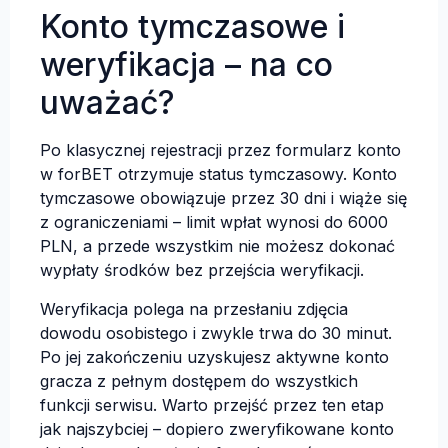
Konto tymczasowe i
weryfikacja – na co
uważać?
Po klasycznej rejestracji przez formularz konto
w forBET otrzymuje status tymczasowy. Konto
tymczasowe obowiązuje przez 30 dni i wiąże się
z ograniczeniami – limit wpłat wynosi do 6000
PLN, a przede wszystkim nie możesz dokonać
wypłaty środków bez przejścia weryfikacji.
Weryfikacja polega na przesłaniu zdjęcia
dowodu osobistego i zwykle trwa do 30 minut.
Po jej zakończeniu uzyskujesz aktywne konto
gracza z pełnym dostępem do wszystkich
funkcji serwisu. Warto przejść przez ten etap
jak najszybciej – dopiero zweryfikowane konto