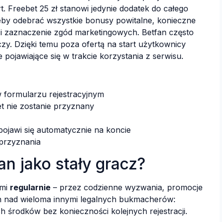
t. Freebet 25 zł stanowi jedynie dodatek do całego
Żeby odebrać wszystkie bonusy powitalne, konieczne
i i zaznaczenie zgód marketingowych. Betfan często
czy. Dzięki temu poza ofertą na start użytkownicy
ojawiające się w trakcie korzystania z serwisu.
w formularzu rejestracyjnym
t nie zostanie przyznany
ojawi się automatycznie na koncie
 przyznania
n jako stały gracz?
ami
regularnie
– przez codzienne wyzwania, promocje
an nad wieloma innymi legalnych bukmacherów:
 środków bez konieczności kolejnych rejestracji.