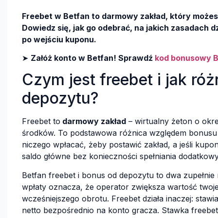
Freebet w Betfan to darmowy zakład, który możes
Dowiedz się, jak go odebrać, na jakich zasadach dz
po wejściu kuponu.
➤
Załóż konto w Betfan! Sprawdź
kod bonusowy B
Czym jest freebet i jak ró
depozytu?
Freebet to
darmowy zakład
– wirtualny żeton o okre
środków. To podstawowa różnica względem bonusu o
niczego wpłacać, żeby postawić zakład, a jeśli kupon
saldo główne bez konieczności spełniania dodatko
Betfan freebet i bonus od depozytu to dwa zupełni
wpłaty oznacza, że operator zwiększa wartość twoje
wcześniejszego obrotu. Freebet działa inaczej: stawi
netto bezpośrednio na konto gracza. Stawka freebetu 