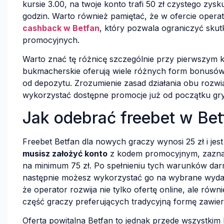
kursie 3.00, na twoje konto trafi 50 zł czystego zys
godzin. Warto również pamiętać, że w ofercie operat
cashback w Betfan
, który pozwala ograniczyć sku
promocyjnych.
Warto znać tę różnicę szczególnie przy pierwszym ko
bukmacherskie oferują wiele różnych form bonusów 
od depozytu. Zrozumienie zasad działania obu rozwi
wykorzystać dostępne promocje już od początku gry
Jak odebrać freebet w Bet
Freebet Betfan dla nowych graczy wynosi 25 zł i jes
musisz założyć konto
z kodem promocyjnym, zaznac
na minimum 75 zł. Po spełnieniu tych warunków dar
następnie możesz wykorzystać go na wybrane wydar
że operator rozwija nie tylko ofertę online, ale równ
część graczy preferujących tradycyjną formę zawier
Oferta powitalna Betfan to jednak przede wszystki