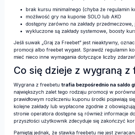
brak kursu minimalnego (chyba że regulamin ko
możliwość gry na kuponie SOLO lub AKO
dostępny zarówno na zakłady przedmeczowe, jak
wykluczone są zakłady systemowe, boosty kurs
Jeśli suwak „Graj za Freebet” jest nieaktywny, ozna
promocji albo freebet wygasł. Sprawdź regulamin 
mieć nieco inne wymagania dotyczące liczby zdarze
Co się dzieje z wygraną z 
Wygrana z freebetu
trafia bezpośrednio na saldo 
największych zalet tego rodzaju promocji w porów
prawidłowym rozliczeniu kuponu środki pojawiają si
kolejne zakłady lub wypłacone zgodnie z obowiązują
stronie operatora dostępne są również informacje 
przyszłości użytkownik zdecyduje się zakończyć korz
Pamiętaj jednak, że stawka freebetu nie jest zwraca