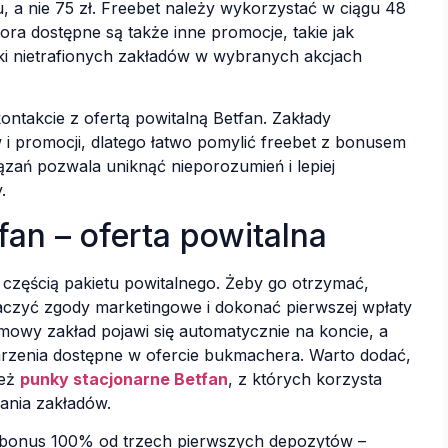
ku, a nie 75 zł. Freebet należy wykorzystać w ciągu 48
ora dostępne są także inne promocje, takie jak
tki nietrafionych zakładów w wybranych akcjach
ntakcie z ofertą powitalną Betfan. Zakłady
i promocji, dlatego łatwo pomylić freebet z bonusem
ązań pozwala uniknąć nieporozumień i lepiej
.
fan – oferta powitalna
t częścią pakietu powitalnego. Żeby go otrzymać,
zyć zgody marketingowe i dokonać pierwszej wpłaty
mowy zakład pojawi się automatycznie na koncie, a
zenia dostępne w ofercie bukmachera. Warto dodać,
ież
punky stacjonarne Betfan
, z których korzysta
ania zakładów.
m bonus 100% od trzech pierwszych depozytów –