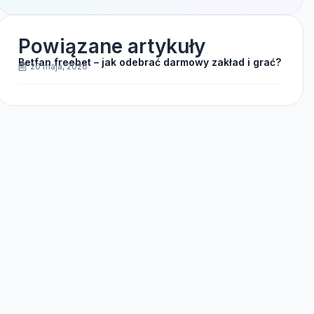
Powiązane artykuły
Betfan freebet – jak odebrać darmowy zakład i grać?
20 maja, 2026