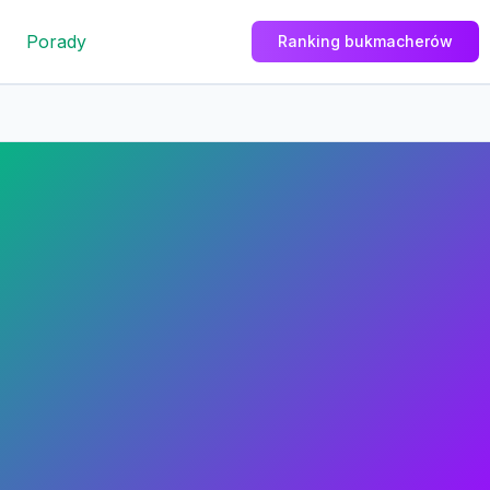
Porady
Ranking bukmacherów