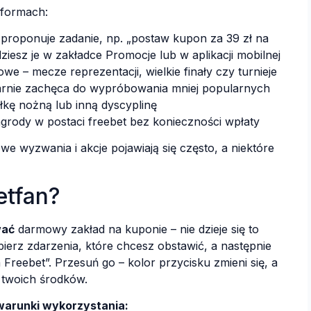
u formach:
proponuje zadanie, np. „postaw kupon za 39 zł na
dziesz je w zakładce Promocje lub w aplikacji mobilnej
e – mecze reprezentacji, wielkie finały czy turnieje
arnie zachęca do wypróbowania mniej popularnych
łkę nożną lub inną dyscyplinę
grody w postaci freebet bez konieczności wpłaty
 wyzwania i akcje pojawiają się często, a niektóre
etfan?
wać
darmowy zakład na kuponie – nie dzieje się to
erz zdarzenia, które chcesz obstawić, a następnie
reebet”. Przesuń go – kolor przycisku zmieni się, a
 twoich środków.
warunki wykorzystania: