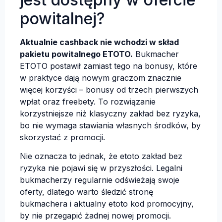
powitalnej?
Aktualnie cashback nie wchodzi w skład
pakietu powitalnego ETOTO.
Bukmacher
ETOTO postawił zamiast tego na bonusy, które
w praktyce dają nowym graczom znacznie
więcej korzyści – bonusy od trzech pierwszych
wpłat oraz freebety. To rozwiązanie
korzystniejsze niż klasyczny zakład bez ryzyka,
bo nie wymaga stawiania własnych środków, by
skorzystać z promocji.
Nie oznacza to jednak, że etoto zakład bez
ryzyka nie pojawi się w przyszłości. Legalni
bukmacherzy regularnie odświeżają swoje
oferty, dlatego warto śledzić stronę
bukmachera i aktualny etoto kod promocyjny,
by nie przegapić żadnej nowej promocji.