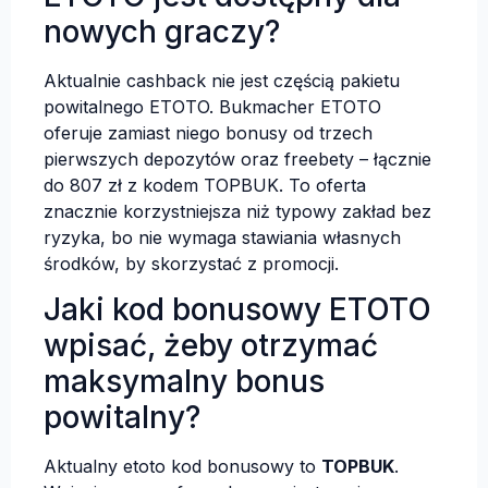
nowych graczy?
Aktualnie cashback nie jest częścią pakietu
powitalnego ETOTO. Bukmacher ETOTO
oferuje zamiast niego bonusy od trzech
pierwszych depozytów oraz freebety – łącznie
do 807 zł z kodem TOPBUK. To oferta
znacznie korzystniejsza niż typowy zakład bez
ryzyka, bo nie wymaga stawiania własnych
środków, by skorzystać z promocji.
Jaki kod bonusowy ETOTO
wpisać, żeby otrzymać
maksymalny bonus
powitalny?
Aktualny etoto kod bonusowy to
TOPBUK
.