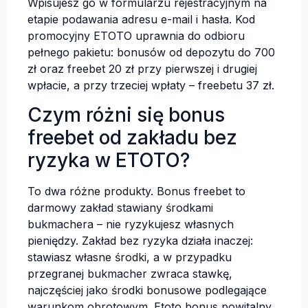
Wpisujesz go w formularzu rejestracyjnym na
etapie podawania adresu e-mail i hasła. Kod
promocyjny ETOTO uprawnia do odbioru
pełnego pakietu: bonusów od depozytu do 700
zł oraz freebet 20 zł przy pierwszej i drugiej
wpłacie, a przy trzeciej wpłaty – freebetu 37 zł.
Czym różni się bonus
freebet od zakładu bez
ryzyka w ETOTO?
To dwa różne produkty. Bonus freebet to
darmowy zakład stawiany środkami
bukmachera – nie ryzykujesz własnych
pieniędzy. Zakład bez ryzyka działa inaczej:
stawiasz własne środki, a w przypadku
przegranej bukmacher zwraca stawkę,
najczęściej jako środki bonusowe podlegające
warunkom obrotowym. Etoto bonus powitalny