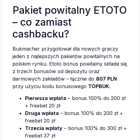
Pakiet powitalny ETOTO
– co zamiast
cashbacku?
Bukmacher przygotował dla nowych graczy
jeden z najlepszych pakietów powitalnych na
polskim rynku. Etoto bonus powitalny składa się
z trzech bonusów od depozytu oraz
darmowych zakładów – łącznie do
807 PLN
przy użyciu kodu bonusowego
TOPBUK
.
Pierwsza wpłata
– bonus 100% do 200 zł
+ freebet 20 zł
Druga wpłata
– bonus 100% do 200 zł +
freebet 20 zł
Trzecia wpłaty
– bonus 100% do 300 zł +
freebet 37 zł