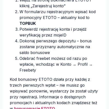
kliknij „Zarejestruj konto”
W formularzu rejestracyjnym wpisać kod
promocyjny ETOTO – aktualny kod to
TOPBUK
Potwierdź rejestrację konta i przejdź
weryfikację przez mojeID
Dokonaj pierwszego depozytu – bonus
zostanie przyznany automatycznie na
saldo bonusowe
Odebrać freebet możesz od razu po
wpłacie, wchodząc w Konto → Profil →
Freebety
Kod bonusowy ETOTO działa przy każdej z
trzech pierwszych wpłat – nie musisz go
wpisywać ponownie, wystarczy że został użyty
przy rejestracji. Informacje o dostępnych
promocjach i aktualnych kodach znajdziesz też
w
bonusomacie ETOTO
.