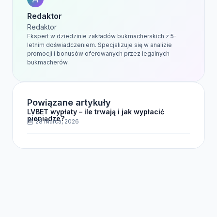
Redaktor
Redaktor
Ekspert w dziedzinie zakładów bukmacherskich z 5-
letnim doświadczeniem. Specjalizuje się w analizie
promocji i bonusów oferowanych przez legalnych
bukmacherów.
Powiązane artykuły
LVBET wypłaty – ile trwają i jak wypłacić
pieniądze?
28 marca, 2026