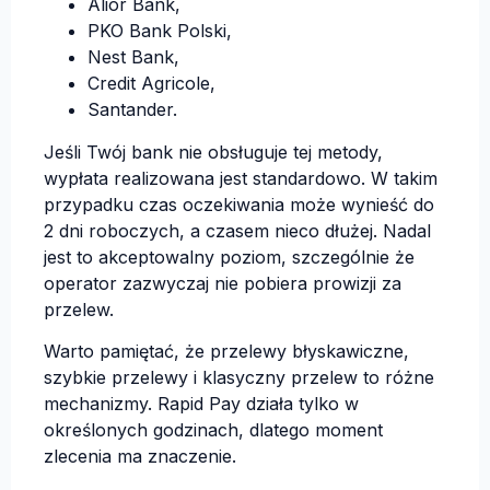
Alior Bank,
PKO Bank Polski,
Nest Bank,
Credit Agricole,
Santander.
Jeśli Twój bank nie obsługuje tej metody,
wypłata realizowana jest standardowo. W takim
przypadku czas oczekiwania może wynieść do
2 dni roboczych, a czasem nieco dłużej. Nadal
jest to akceptowalny poziom, szczególnie że
operator zazwyczaj nie pobiera prowizji za
przelew.
Warto pamiętać, że przelewy błyskawiczne,
szybkie przelewy i klasyczny przelew to różne
mechanizmy. Rapid Pay działa tylko w
określonych godzinach, dlatego moment
zlecenia ma znaczenie.