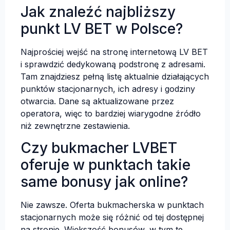
Jak znaleźć najbliższy
punkt LV BET w Polsce?
Najprościej wejść na stronę internetową LV BET
i sprawdzić dedykowaną podstronę z adresami.
Tam znajdziesz pełną listę aktualnie działających
punktów stacjonarnych, ich adresy i godziny
otwarcia. Dane są aktualizowane przez
operatora, więc to bardziej wiarygodne źródło
niż zewnętrzne zestawienia.
Czy bukmacher LVBET
oferuje w punktach takie
same bonusy jak online?
Nie zawsze. Oferta bukmacherska w punktach
stacjonarnych może się różnić od tej dostępnej
na stronie. Większość bonusów, w tym te