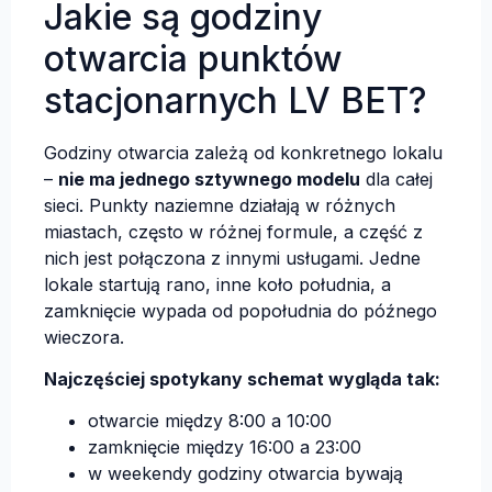
Jakie są godziny
otwarcia punktów
stacjonarnych LV BET?
Godziny otwarcia zależą od konkretnego lokalu
–
nie ma jednego sztywnego modelu
dla całej
sieci. Punkty naziemne działają w różnych
miastach, często w różnej formule, a część z
nich jest połączona z innymi usługami. Jedne
lokale startują rano, inne koło południa, a
zamknięcie wypada od popołudnia do późnego
wieczora.
Najczęściej spotykany schemat wygląda tak:
otwarcie między 8:00 a 10:00
zamknięcie między 16:00 a 23:00
w weekendy godziny otwarcia bywają