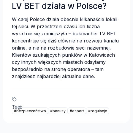
LV BET działa w Polsce?
W całej Polsce działa obecnie kilkanaście lokali
tej sieci. W przestrzeni czasu ich liczba
wyraźnie się zmniejszyła – bukmacher LV BET
koncentruje się dziś głównie na rozwoju kanału
online, a nie na rozbudowie sieci naziemnej.
Klientów szukających punktów w Katowicach
czy innych większych miastach odsyłamy
bezpośrednio na stronę operatora – tam
znajdziesz najbardziej aktualne dane.
Tagi:
#bezpieczeństwo
#bonusy
#esport
#regulacje